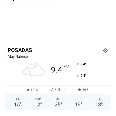
POSADAS
Muy Nuboso
°
9.4
°
C
9.4
°
9.4
63 %
5.2kmh
69 %
LUN
MAR
MIÉ
JUE
VIE
15
°
12
°
25
°
19
°
18
°