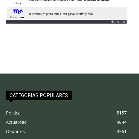
Horoscopo
CATEGORÍAS POPULARES
Politica
5157
Actualidad
4844
Deportes
4361