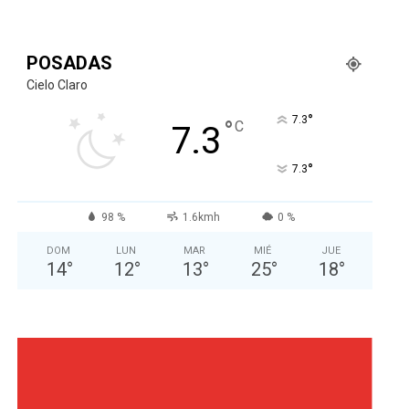
POSADAS
Cielo Claro
°
7.3
°
C
7.3
°
7.3
98 %
1.6kmh
0 %
DOM
LUN
MAR
MIÉ
JUE
14
°
12
°
13
°
25
°
18
°