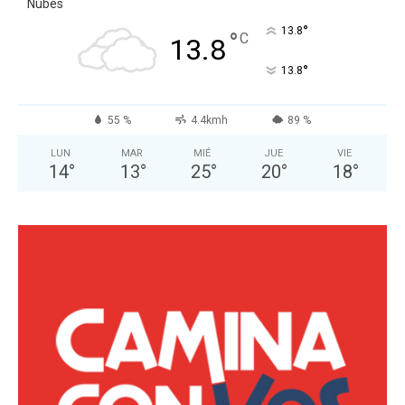
Nubes
°
13.8
°
C
13.8
°
13.8
55 %
4.4kmh
89 %
LUN
MAR
MIÉ
JUE
VIE
14
°
13
°
25
°
20
°
18
°