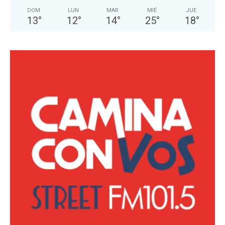
DOM
LUN
MAR
MIÉ
JUE
13
°
12
°
14
°
25
°
18
°