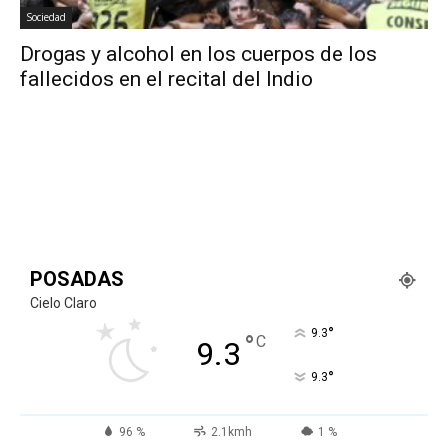
Sociedad
Drogas y alcohol en los cuerpos de los
fallecidos en el recital del Indio
POSADAS
Cielo Claro
°
9.3
°
C
9.3
°
9.3
96 %
2.1kmh
1 %