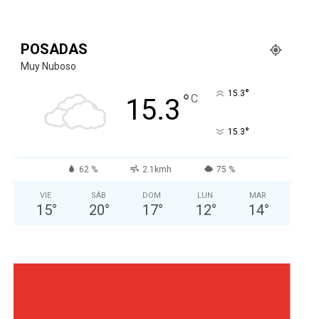
POSADAS
Muy Nuboso
°
15.3
°
C
15.3
°
15.3
62 %
2.1kmh
75 %
VIE
SÁB
DOM
LUN
MAR
15
°
20
°
17
°
12
°
14
°