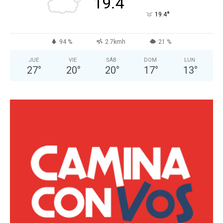
19.4
°
19.4
94 %
2.7kmh
21 %
JUE
VIE
SÁB
DOM
LUN
27
°
20
°
20
°
17
°
13
°