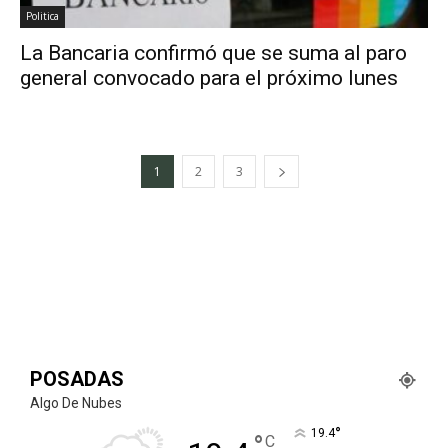
Politica
La Bancaria confirmó que se suma al paro
general convocado para el próximo lunes
1
2
3
POSADAS
Algo De Nubes
°
19.4
°
C