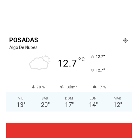
POSADAS
Algo De Nubes
°
12.7
°
C
12.7
°
12.7
78 %
1.6kmh
17 %
VIE
SÁB
DOM
LUN
MAR
13
°
20
°
17
°
14
°
12
°