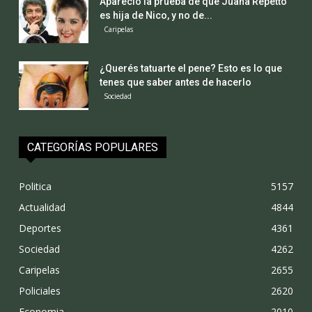
Apareció la prueba de que Juana Repetto
es hija de Nico, y no de...
Caripelas
¿Querés tatuarte el pene? Esto es lo que
tenes que saber antes de hacerlo
Sociedad
CATEGORÍAS POPULARES
Politica
5157
Actualidad
4844
Deportes
4361
Sociedad
4262
Caripelas
2655
Policiales
2620
Economia
2010