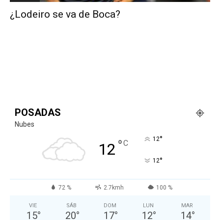
¿Lodeiro se va de Boca?
POSADAS
Nubes
°
12
°
C
12
°
12
72 %
2.7kmh
100 %
VIE
SÁB
DOM
LUN
MAR
15
°
20
°
17
°
12
°
14
°