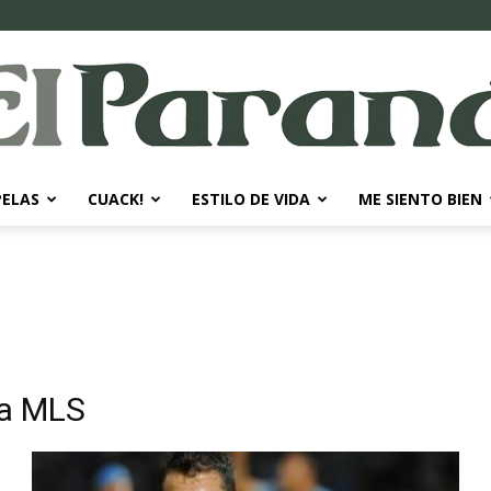
PELAS
CUACK!
ESTILO DE VIDA
ME SIENTO BIEN
El
Paraná
la MLS