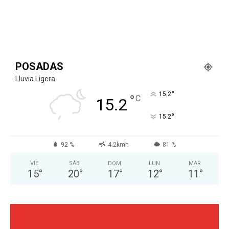
POSADAS
Lluvia Ligera
°
15.2
°
C
15.2
°
15.2
92 %
4.2kmh
81 %
VIE
SÁB
DOM
LUN
MAR
15
°
20
°
17
°
12
°
11
°