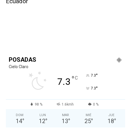
Ecuador
POSADAS
Cielo Claro
°
7.3
°
C
7.3
°
7.3
98 %
1.6kmh
0 %
DOM
LUN
MAR
MIÉ
JUE
14
°
12
°
13
°
25
°
18
°