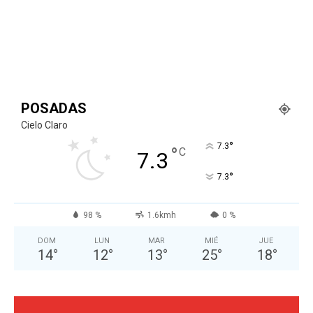
POSADAS
Cielo Claro
°
7.3
°
C
7.3
°
7.3
98 %
1.6kmh
0 %
DOM
LUN
MAR
MIÉ
JUE
14
°
12
°
13
°
25
°
18
°