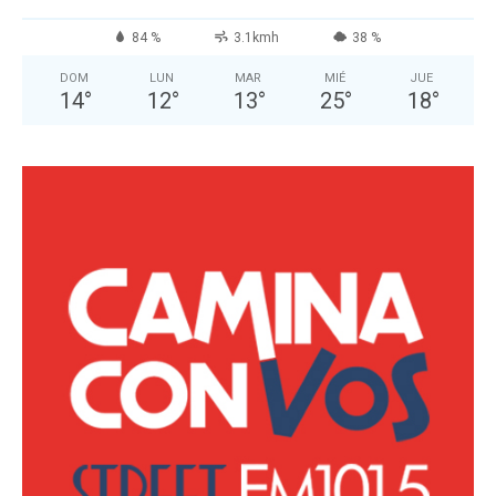
84 %
3.1kmh
38 %
DOM
LUN
MAR
MIÉ
JUE
14
°
12
°
13
°
25
°
18
°