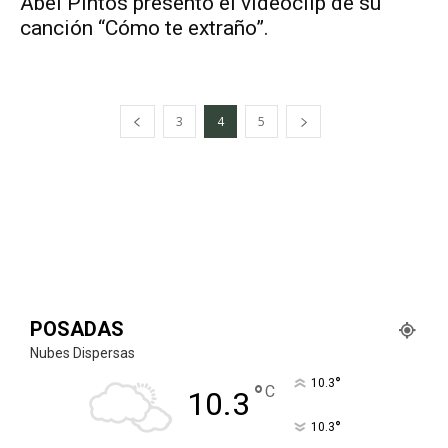
Abel Pintos presentó el videoclip de su
canción “Cómo te extraño”.
3
4
5
POSADAS
Nubes Dispersas
°
10.3
°
C
10.3
°
10.3