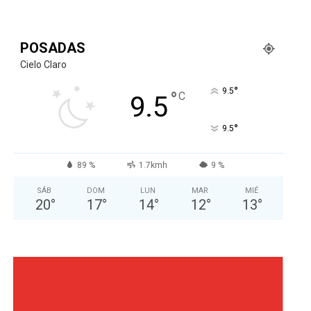
POSADAS
Cielo Claro
°
9.5
°
C
9.5
°
9.5
89 %
1.7kmh
9 %
SÁB
DOM
LUN
MAR
MIÉ
20
°
17
°
14
°
12
°
13
°