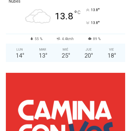
Nubes
°
13.8
°
C
13.8
°
13.8
55 %
4.4kmh
89 %
LUN
MAR
MIÉ
JUE
VIE
14
°
13
°
25
°
20
°
18
°