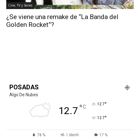
Cine, TV y Series
¿Se viene una remake de “La Banda del
Golden Rocket”?
POSADAS
Algo De Nubes
°
12.7
°
C
12.7
°
12.7
78 %
1.6kmh
17 %