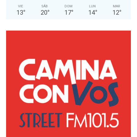
VIE
SÁB
DOM
LUN
MAR
13
°
20
°
17
°
14
°
12
°