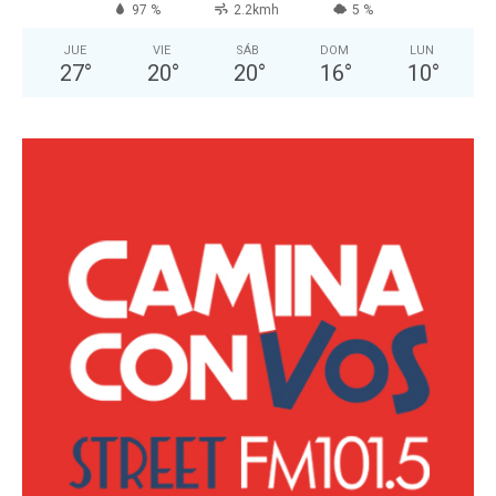
97 %
2.2kmh
5 %
JUE
VIE
SÁB
DOM
LUN
27
°
20
°
20
°
16
°
10
°