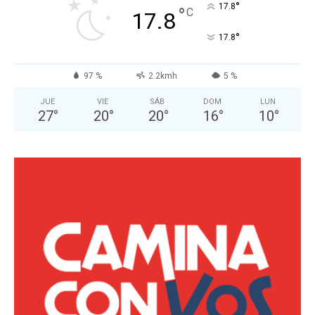
°
17.8
°
C
17.8
°
17.8
97 %
2.2kmh
5 %
JUE
VIE
SÁB
DOM
LUN
27
°
20
°
20
°
16
°
10
°