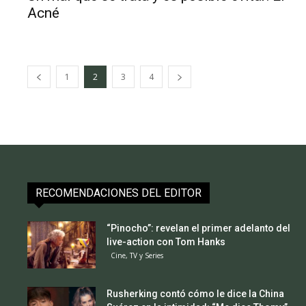
Acné
1
2
3
4
RECOMENDACIONES DEL EDITOR
“Pinocho”: revelan el primer adelanto del
live-action con Tom Hanks
Cine, TV y Series
Rusherking contó cómo le dice la China