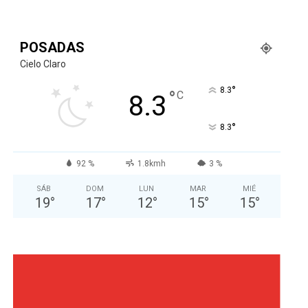
POSADAS
Cielo Claro
°
8.3
°
C
8.3
°
8.3
92 %
1.8kmh
3 %
SÁB
DOM
LUN
MAR
MIÉ
19
°
17
°
12
°
15
°
15
°