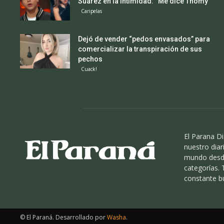
Suárez en la intimidad: “Me dice Thomy”
Caripelas
Dejó de vender “pedos envasados” para
comercializar la transpiración de sus
pechos
Cuack!
El Parana Di
nuestro diari
mundo desde
categorías.
constante b
© El Paraná. Desarrollado por
Washa
.