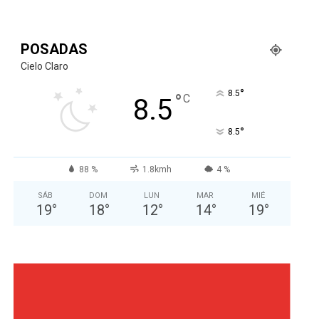
POSADAS
Cielo Claro
°
8.5
°
C
8.5
°
8.5
88 %
1.8kmh
4 %
SÁB
DOM
LUN
MAR
MIÉ
19
°
18
°
12
°
14
°
19
°