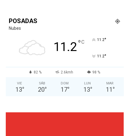
POSADAS
Nubes
°
11.2
°
C
11.2
°
11.2
82 %
2.6kmh
98 %
VIE
SÁB
DOM
LUN
MAR
13
°
20
°
17
°
13
°
11
°