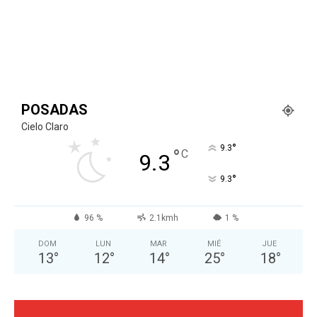
POSADAS
Cielo Claro
°
9.3
°
C
9.3
°
9.3
96 %
2.1kmh
1 %
DOM
LUN
MAR
MIÉ
JUE
13
°
12
°
14
°
25
°
18
°