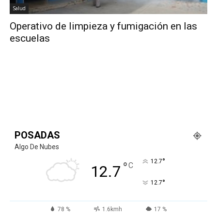
Salud
Operativo de limpieza y fumigación en las
escuelas
POSADAS
Algo De Nubes
°
12.7
°
C
12.7
°
12.7
78 %
1.6kmh
17 %