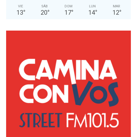
VIE
SÁB
DOM
LUN
MAR
13
°
20
°
17
°
14
°
12
°