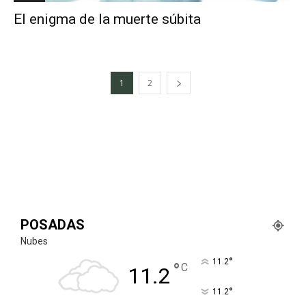
El enigma de la muerte súbita
1
2
POSADAS
Nubes
°
11.2
°
C
11.2
°
11.2