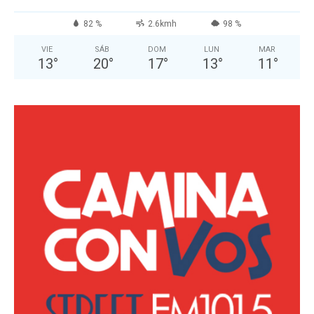
82 %
2.6kmh
98 %
VIE
SÁB
DOM
LUN
MAR
13
°
20
°
17
°
13
°
11
°