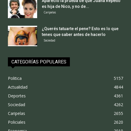
Apareció la prueba de que Juana Repetto
es hija de Nico, y no de...
Caripelas
¿Querés tatuarte el pene? Esto es lo que
tenes que saber antes de hacerlo
Sociedad
CATEGORÍAS POPULARES
Politica
5157
Actualidad
4844
Deportes
4361
Sociedad
4262
Caripelas
2655
Policiales
2620
Economia
2010