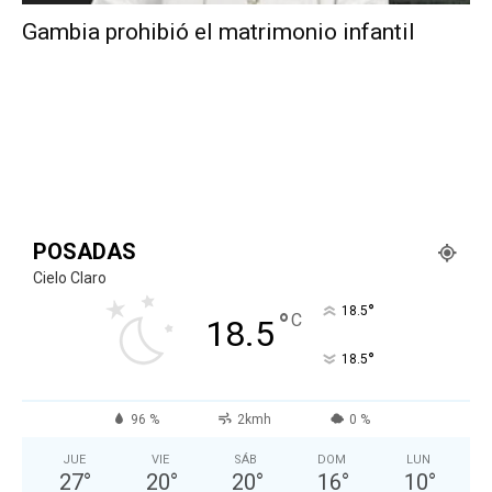
Gambia prohibió el matrimonio infantil
POSADAS
Cielo Claro
°
18.5
°
C
18.5
°
18.5
96 %
2kmh
0 %
JUE
VIE
SÁB
DOM
LUN
27
°
20
°
20
°
16
°
10
°