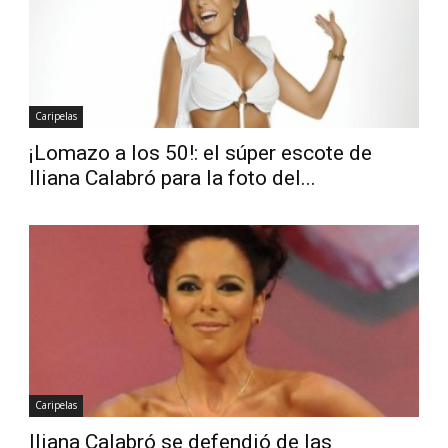
Caripelas
¡Lomazo a los 50!: el súper escote de
Iliana Calabró para la foto del...
Caripelas
Iliana Calabró se defendió de las