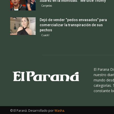
Suárez en la intimidad: “Me dice Thomy”
Caripelas
Dejó de vender “pedos envasados” para
comercializar la transpiración de sus
pechos
Cuack!
El Parana Di
nuestro diari
mundo desde
categorías.
constante b
© El Paraná. Desarrollado por
Washa
.