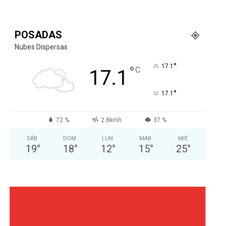
POSADAS
Nubes Dispersas
°
17.1
°
C
17.1
°
17.1
72 %
2.8kmh
37 %
SÁB
DOM
LUN
MAR
MIÉ
19
°
18
°
12
°
15
°
25
°