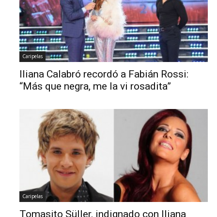
Caripelas
Iliana Calabró recordó a Fabián Rossi:
“Más que negra, me la vi rosadita”
Caripelas
Tomasito Süller, indignado con Iliana