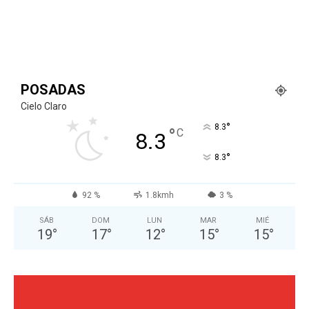
POSADAS
Cielo Claro
°
8.3
°
C
8.3
°
8.3
92 %
1.8kmh
3 %
SÁB
DOM
LUN
MAR
MIÉ
19
°
17
°
12
°
15
°
15
°