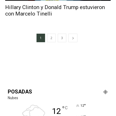
Hillary Clinton y Donald Trump estuvieron
con Marcelo Tinelli
1
2
3
POSADAS
Nubes
°
12
°
C
12