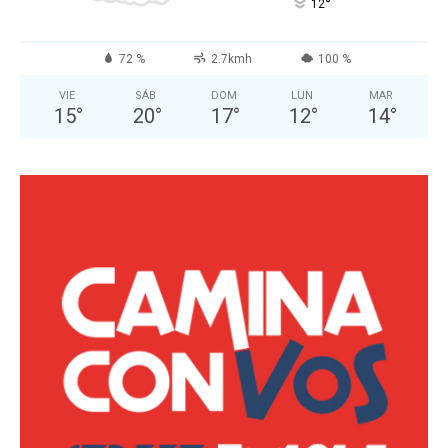
°
12
72 %
2.7kmh
100 %
VIE
SÁB
DOM
LUN
MAR
15
°
20
°
17
°
12
°
14
°