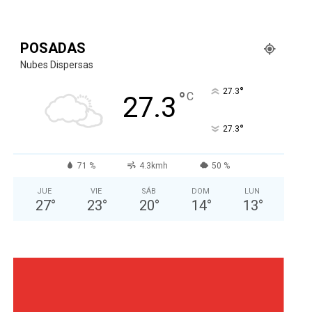
POSADAS
Nubes Dispersas
°
27.3
°
C
27.3
°
27.3
71 %
4.3kmh
50 %
JUE
VIE
SÁB
DOM
LUN
27
°
23
°
20
°
14
°
13
°