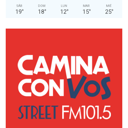
SÁB
DOM
LUN
MAR
MIÉ
19
°
18
°
12
°
15
°
25
°