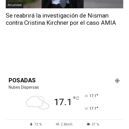
Actualidad
Se reabrirá la investigación de Nisman
contra Cristina Kirchner por el caso AMIA
POSADAS
Nubes Dispersas
°
17.1
°
C
17.1
°
17.1
72 %
2.8kmh
37 %