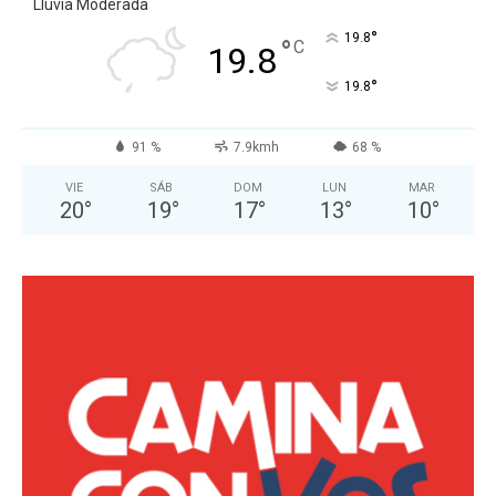
Lluvia Moderada
°
19.8
°
C
19.8
°
19.8
91 %
7.9kmh
68 %
VIE
SÁB
DOM
LUN
MAR
20
°
19
°
17
°
13
°
10
°