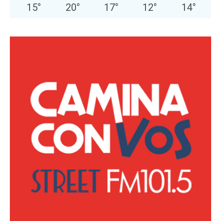
15
°
20
°
17
°
12
°
14
°