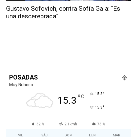
Gustavo Sofovich, contra Sofía Gala: “Es
una descerebrada”
POSADAS
Muy Nuboso
°
15.3
°
C
15.3
°
15.3
62 %
2.1kmh
75 %
VIE
SÁB
DOM
LUN
MAR