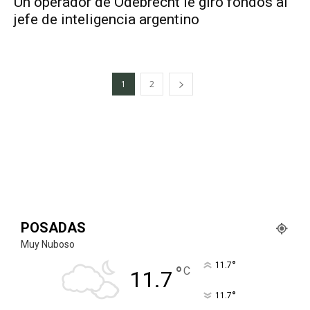
Un operador de Odebrecht le giró fondos al
jefe de inteligencia argentino
1
2
POSADAS
Muy Nuboso
°
11.7
°
C
11.7
°
11.7