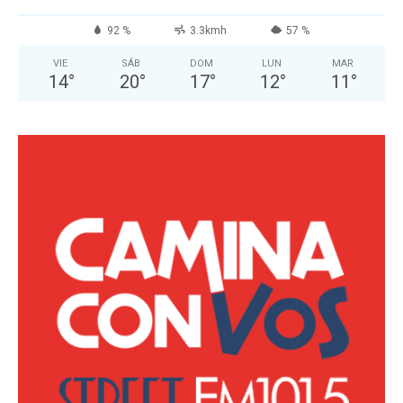
92 %
3.3kmh
57 %
VIE
SÁB
DOM
LUN
MAR
14
°
20
°
17
°
12
°
11
°