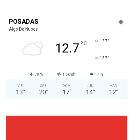
POSADAS
Algo De Nubes
°
12.7
°
C
12.7
°
12.7
78 %
1.6kmh
17 %
VIE
SÁB
DOM
LUN
MAR
13
°
20
°
17
°
14
°
12
°