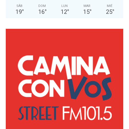
SÁB
DOM
LUN
MAR
MIÉ
19
°
16
°
12
°
15
°
25
°