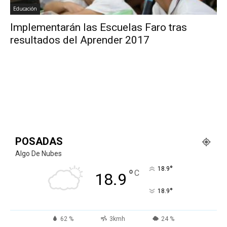
Educación
Implementarán las Escuelas Faro tras
resultados del Aprender 2017
POSADAS
Algo De Nubes
°
18.9
°
C
18.9
°
18.9
62 %
3kmh
24 %