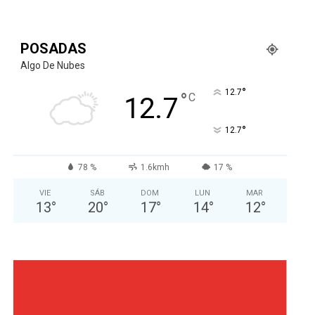
POSADAS
Algo De Nubes
°
12.7
°
C
12.7
°
12.7
78 %
1.6kmh
17 %
VIE
SÁB
DOM
LUN
MAR
13
°
20
°
17
°
14
°
12
°