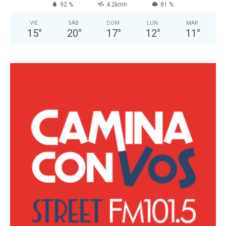
92 %
4.2kmh
81 %
VIE
SÁB
DOM
LUN
MAR
15
°
20
°
17
°
12
°
11
°