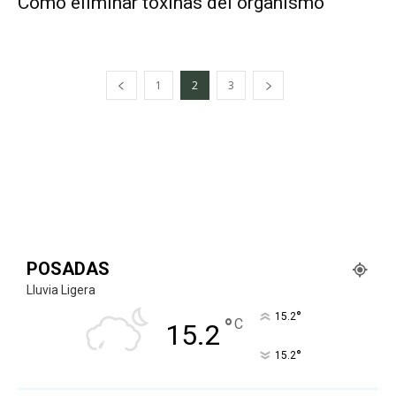
Cómo eliminar toxinas del organismo
1
2
3
POSADAS
Lluvia Ligera
°
15.2
°
C
15.2
°
15.2