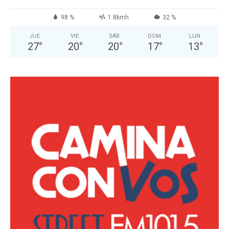
98 %
1.8kmh
32 %
JUE
VIE
SÁB
DOM
LUN
27
°
20
°
20
°
17
°
13
°