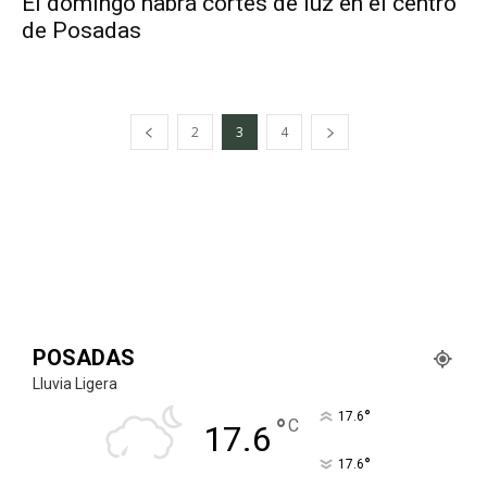
El domingo habrá cortes de luz en el centro
de Posadas
2
3
4
POSADAS
Lluvia Ligera
°
17.6
°
C
17.6
°
17.6