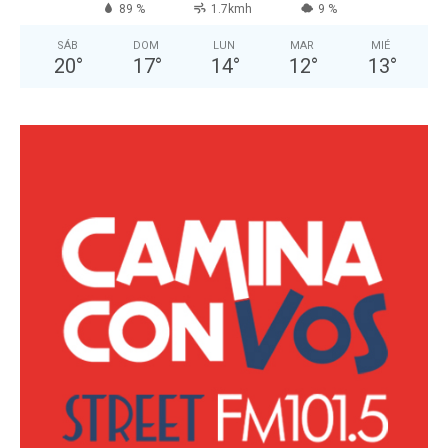
89 %
1.7kmh
9 %
SÁB
DOM
LUN
MAR
MIÉ
20
°
17
°
14
°
12
°
13
°