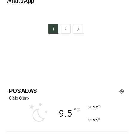
WhatsApp
1
2
POSADAS
Cielo Claro
°
9.5
°
C
9.5
°
9.5