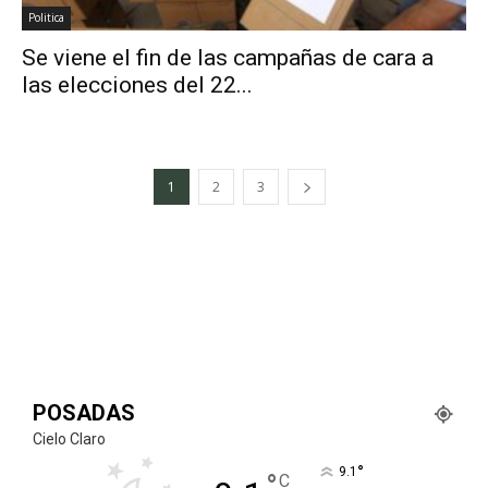
Politica
Se viene el fin de las campañas de cara a
las elecciones del 22...
1
2
3
POSADAS
Cielo Claro
°
9.1
°
C