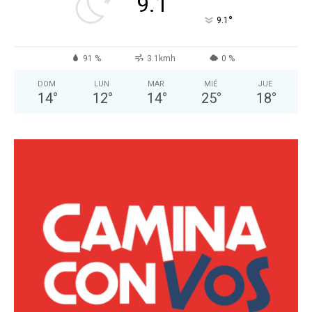
9.1
°
9.1
91 %
3.1kmh
0 %
DOM
LUN
MAR
MIÉ
JUE
14
°
12
°
14
°
25
°
18
°