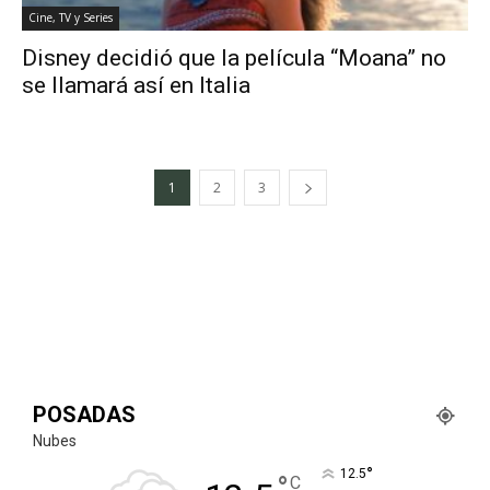
Cine, TV y Series
Disney decidió que la película “Moana” no
se llamará así en Italia
1
2
3
POSADAS
Nubes
°
12.5
°
C