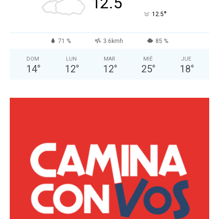
12.5
°
12.5
71 %
3.6kmh
85 %
DOM
LUN
MAR
MIÉ
JUE
14
°
12
°
12
°
25
°
18
°