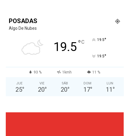
POSADAS
Algo De Nubes
°
19.5
°
C
19.5
°
19.5
93 %
1kmh
11 %
JUE
VIE
SÁB
DOM
LUN
25
°
20
°
20
°
17
°
11
°