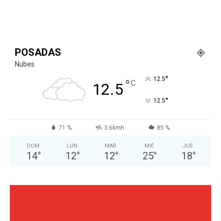
POSADAS
Nubes
°
12.5
°
C
12.5
°
12.5
71 %
3.6kmh
85 %
DOM
LUN
MAR
MIÉ
JUE
14
°
12
°
12
°
25
°
18
°