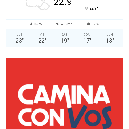
22.9
°
22.9
85 %
4.5kmh
37 %
JUE
VIE
SÁB
DOM
LUN
23
°
22
°
19
°
17
°
13
°