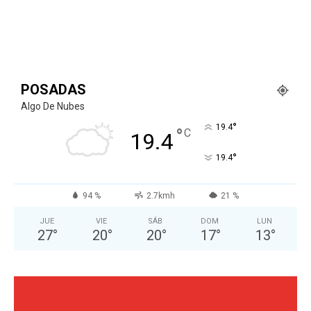
POSADAS
Algo De Nubes
°
19.4
°
C
19.4
°
19.4
94 %
2.7kmh
21 %
JUE
VIE
SÁB
DOM
LUN
27
°
20
°
20
°
17
°
13
°