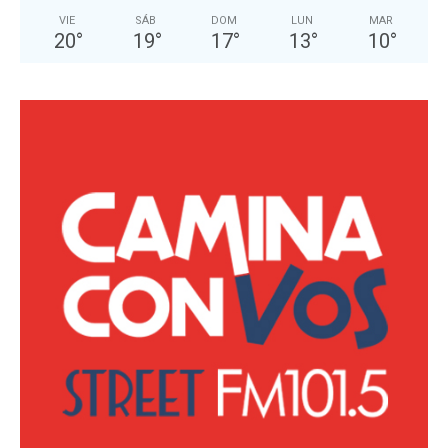
VIE
SÁB
DOM
LUN
MAR
20
°
19
°
17
°
13
°
10
°