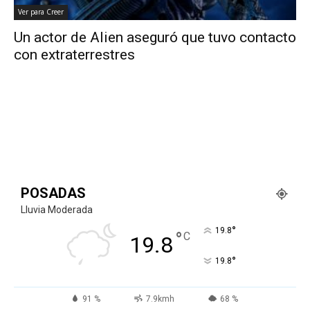
Ver para Creer
Un actor de Alien aseguró que tuvo contacto
con extraterrestres
POSADAS
Lluvia Moderada
°
19.8
°
C
19.8
°
19.8
91 %
7.9kmh
68 %