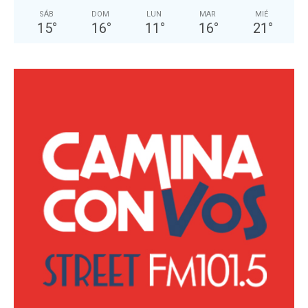
SÁB
DOM
LUN
MAR
MIÉ
15
°
16
°
11
°
16
°
21
°