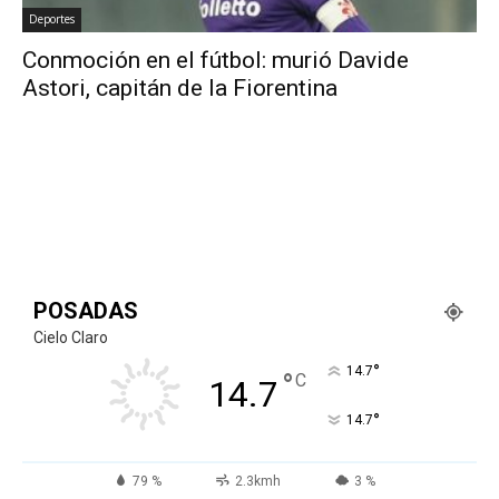
Deportes
Conmoción en el fútbol: murió Davide
Astori, capitán de la Fiorentina
POSADAS
Cielo Claro
°
14.7
°
C
14.7
°
14.7
79 %
2.3kmh
3 %