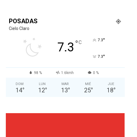
POSADAS
Cielo Claro
°
7.3
°
C
7.3
°
7.3
98 %
1.6kmh
0 %
DOM
LUN
MAR
MIÉ
JUE
14
°
12
°
13
°
25
°
18
°