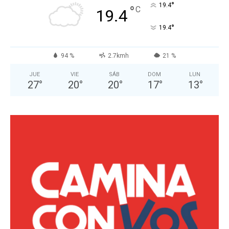
°
19.4
°
C
19.4
°
19.4
94 %
2.7kmh
21 %
JUE
VIE
SÁB
DOM
LUN
27
°
20
°
20
°
17
°
13
°