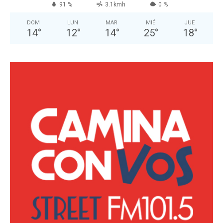
91 %
3.1kmh
0 %
DOM
LUN
MAR
MIÉ
JUE
14
°
12
°
14
°
25
°
18
°