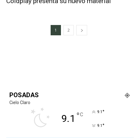
Coldplay presenta su nuevo material
1
2
POSADAS
Cielo Claro
°
9.1
°
C
9.1
°
9.1